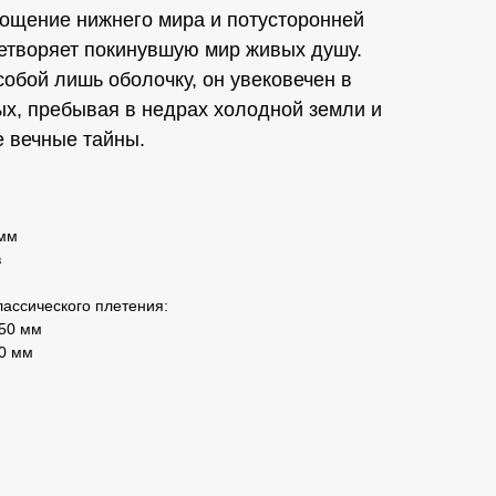
ощение нижнего мира и потусторонней
етворяет покинувшую мир живых душу.
собой лишь оболочку, он увековечен в
х, пребывая в недрах холодной земли и
е вечные тайны.
 мм
в
лассического плетения:
 50 мм
80 мм