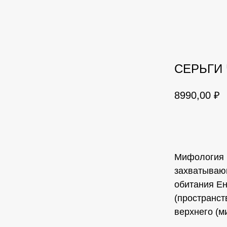
СЕРЬГИ 
8990,00
₽
в корзину
Мифология 
захватывающ
обитания Ен
(пространст
верхнего (м