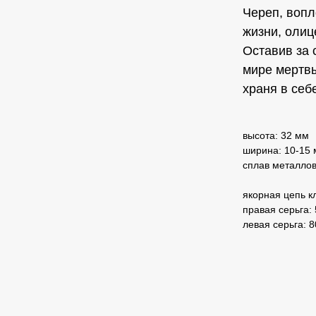
Череп, вопл
жизни, олиц
Оставив за 
мире мертвы
храня в себ
высота: 32 мм
ширина: 10-15
сплав металло
якорная цепь к
правая серьга:
левая серьга: 