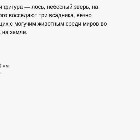
 фигура — лось, небесный зверь, на
ого восседают три всадника, вечно
щих с могучим животным среди миров во
 на земле.
0 мм
в