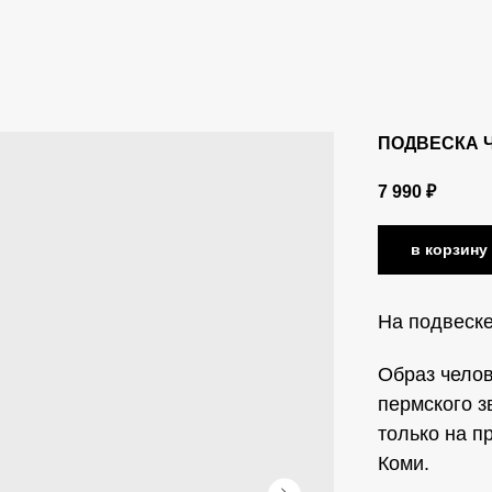
ПОДВЕСКА 
7 990
₽
в корзину
На подвеске
Образ чело
пермского з
только на п
Коми.