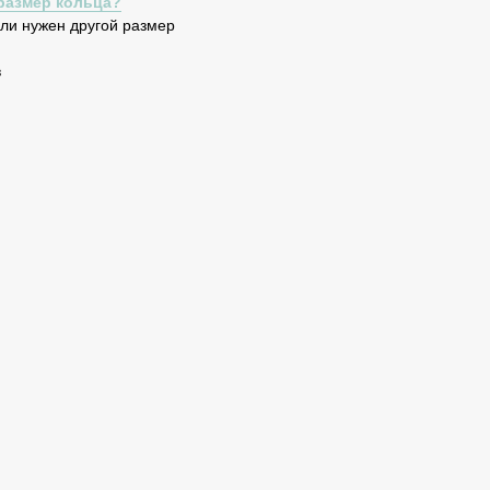
размер кольца?
сли нужен другой размер
в