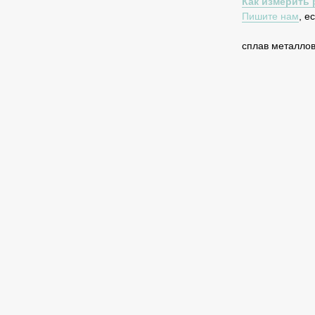
Как измерить 
Пишите нам
, е
сплав металло